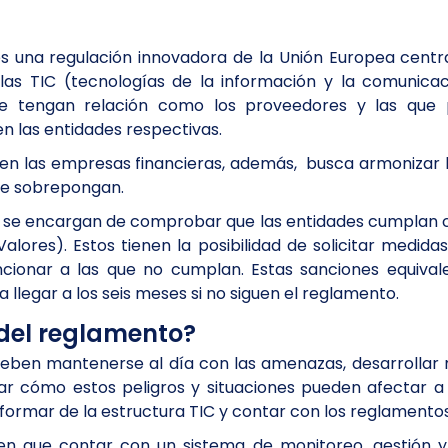
 es una regulación innovadora de la Unión Europea centr
e las TIC (tecnologías de la información y la comunica
ue tengan relación como los proveedores y las que p
n las entidades respectivas.
 en las empresas financieras, además, busca armonizar 
 se sobrepongan.
nes se encargan de comprobar que las entidades cumplan
ores). Estos tienen la posibilidad de solicitar medidas 
ionar a las que no cumplan. Estas sanciones equivale
llegar a los seis meses si no siguen el reglamento.
 del reglamento?
 deben mantenerse al día con las amenazas, desarrollar
izar cómo estos peligros y situaciones pueden afectar 
nformar de la estructura TIC y contar con los reglamento
nen que contar con un sistema de monitoreo, gestión y r