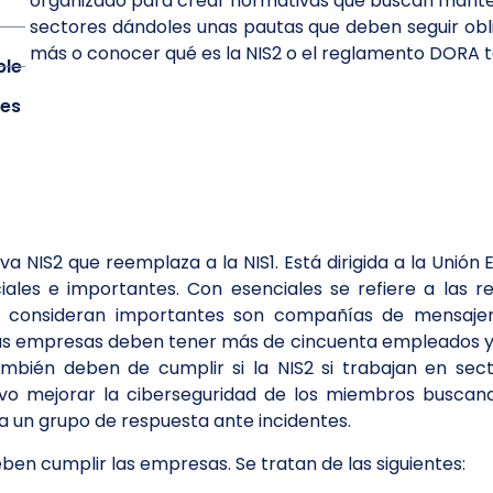
organizado para crear normativas que buscan mante
sectores dándoles unas pautas que deben seguir obl
más o conocer qué es la NIS2 o el reglamento DORA 
ble
ues
tiva NIS2 que reemplaza a la NIS1. Está dirigida a la Unió
iales e importantes. Con esenciales se refiere a las r
e consideran importantes son compañías de mensajería
as empresas deben tener más de cincuenta empleados y u
bién deben de cumplir si la NIS2 si trabajan en secto
etivo mejorar la ciberseguridad de los miembros busc
a un grupo de respuesta ante incidentes.
en cumplir las empresas. Se tratan de las siguientes: