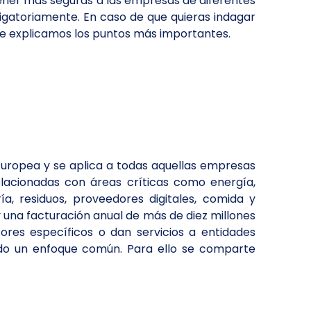
ner más seguras a las empresas de diferentes
igatoriamente. En caso de que quieras indagar
te explicamos los puntos más importantes.
n Europea y se aplica a todas aquellas empresas
elacionadas con áreas críticas como energía,
, residuos, proveedores digitales, comida y
na facturación anual de más de diez millones
res específicos o dan servicios a entidades
ando un enfoque común. Para ello se comparte