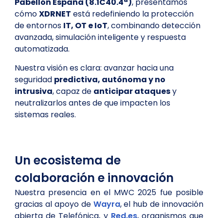
Pabellón España (8.1C40.4ª)
, presentamos
cómo
XDRNET
está redefiniendo la protección
de entornos
IT, OT e IoT
, combinando detección
avanzada, simulación inteligente y respuesta
automatizada.
Nuestra visión es clara: avanzar hacia una
seguridad
predictiva, autónoma y no
intrusiva
, capaz de
anticipar ataques
y
neutralizarlos antes de que impacten los
sistemas reales.
Un ecosistema de
colaboración e innovación
Nuestra presencia en el MWC 2025 fue posible
gracias al apoyo de
Wayra
, el hub de innovación
abierta de Telefónica, y
Red.es
, organismos que